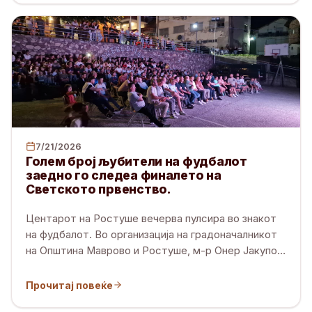
7/21/2026
Голем број љубители на фудбалот
заедно го следеа финалето на
Светското првенство.
Центарот на Ростуше вечерва пулсира во знакот
на фудбалот. Во организација на градоначалникот
на Општина Маврово и Ростуше, м-р Онер Јакупо
…
Прочитај повеќе