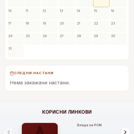
10
11
12
13
14
15
16
17
18
19
20
21
22
23
24
25
26
27
28
29
30
31
СЛЕДНИ НАСТАНИ
Нема закажани настани.
КОРИСНИ ЛИНКОВИ
Влада на РСМ
е
А