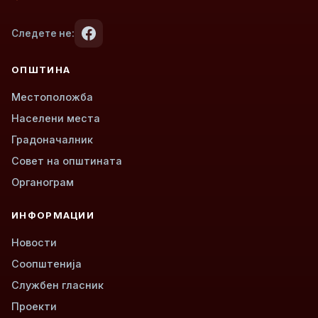
Следете не:
ОПШТИНА
Местоположба
Населени места
Градоначалник
Совет на општината
Органограм
ИНФОРМАЦИИ
Новости
Соопштенија
Службен гласник
Проекти