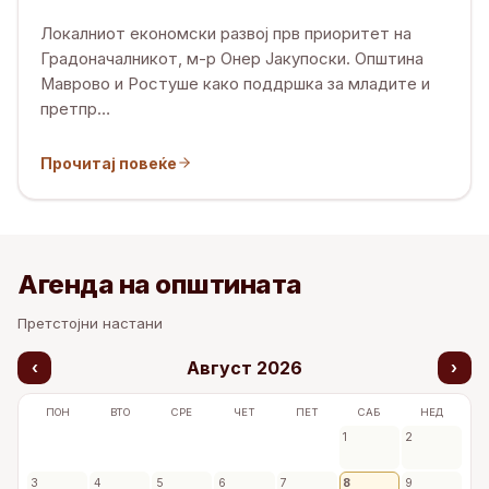
Локалниот економски развој прв приоритет на
Градоначалникот, м-р Онер Јакупоски. Општина
Маврово и Ростуше како поддршка за младите и
претпр
…
Прочитај повеќе
Агенда на општината
Претстојни настани
Август
2026
‹
›
ПОН
ВТО
СРЕ
ЧЕТ
ПЕТ
САБ
НЕД
1
2
3
4
5
6
7
8
9