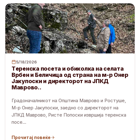
5/18/2026
Tеренска посета и обиколка на селата
Врбен и Беличица од страна на м-р Онер
Јакупоски и директорот на ЈПКД
Маврово..
Градоначалникот на Општина Маврово и Ростуше,
М-р Онер Јакупоски, заедно со директорот на
ЈПКД Маврово, Ристе Попоски извршија теренска
посе
…
Прочитај повеќе