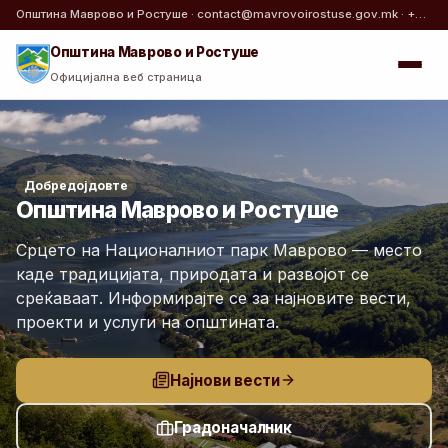
Општина Маврово и Ростуше · contact@mavrovoirostuse.gov.mk · +389 42 478 814
Општина Маврово и Ростуше
Официјална веб страница
Добредојдовте
Општина Маврово и Ростуше
Срцето на Националниот парк Маврово — место
каде традицијата, природата и развојот се
среќаваат. Информирајте се за најновите вести,
проекти и услуги на општината.
Најнови вести
Градоначалник